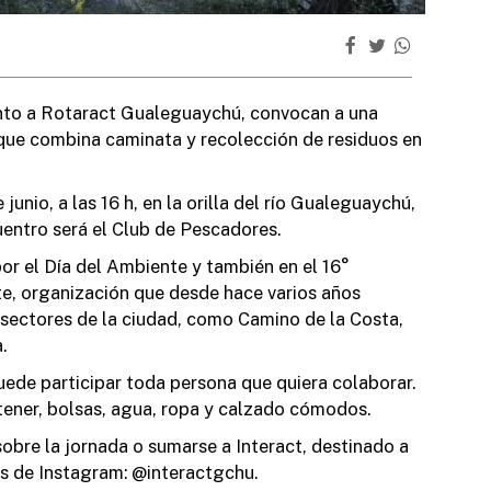
u
nto a Rotaract Gualeguaychú, convocan a una
 que combina caminata y recolección de residuos en
T
unio, a las 16 h, en la orilla del río Gualeguaychú,
l
entro será el Club de Pescadores.
or el Día del Ambiente y también en el 16°
e, organización que desde hace varios años
 sectores de la ciudad, como Camino de la Costa,
.
b
uede participar toda persona que quiera colaborar.
S
tener, bolsas, agua, ropa y calzado cómodos.
d
bre la jornada o sumarse a Interact, destinado a
s de Instagram: @interactgchu.