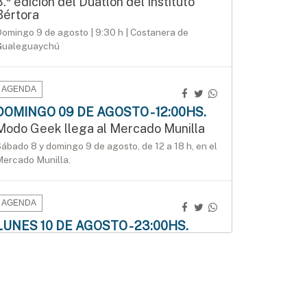
3.ª edición del Duatlón del Instituto
Bértora
omingo 9 de agosto | 9:30 h | Costanera de
Gualeguaychú
AGENDA
DOMINGO 09 DE AGOSTO - 12:00HS.
Modo Geek llega al Mercado Munilla
ábado 8 y domingo 9 de agosto, de 12 a 18 h, en el
ercado Munilla.
AGENDA
LUNES 10 DE AGOSTO - 23:00HS.
ConTIER convoca a grupos teatrales
para desarrollar proyectos asociativos
a inscripción permanecerá abierta hasta el 10 de
gosto. Se seleccionarán seis proyectos por
egión, que recibirán un aporte de $5 millones cada