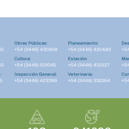
D
l
Obras Públicas:
Planeamiento:
Des
65
+54 (3446) 430908
+54 (3446) 420483
+5
Cultura:
Estación:
Man
45
+54 (3446) 531045
+54 (3446) 422227
+5
:
Inspección General:
Veterinaria:
Con
6
+54 (3446) 423399
+54 (3446) 332264
+5
D
P