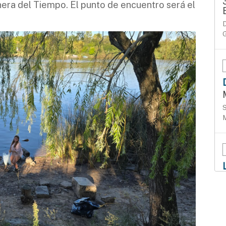
anera del Tiempo. El punto de encuentro será el
D
S
M
L
a
r