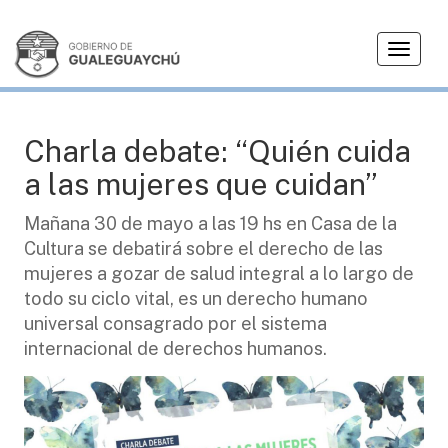
T
CIUDAD
o
g
g
l
Charla debate: “Quién cuida
e
a las mujeres que cuidan”
n
a
Mañana 30 de mayo a las 19 hs en Casa de la
v
Cultura se debatirá sobre el derecho de las
i
g
mujeres a gozar de salud integral a lo largo de
a
todo su ciclo vital, es un derecho humano
t
universal consagrado por el sistema
i
internacional de derechos humanos.
o
n