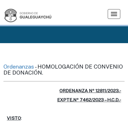
T
o
g
g
l
e
n
a
v
Ordenanzas
- HOMOLOGACIÓN DE CONVENIO
i
DE DONACIÓN.
g
a
t
ORDENANZA Nº 12811/2023.-
i
EXPTE.Nº 7462/2023 – H.C.D.-
o
n
VISTO
: