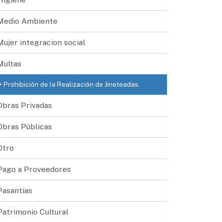
Medio Ambiente
Mujer integracion social
Multas
Prohibición de la Realización de Jineteadas.
Obras Privadas
Obras Públicas
Otro
Pago a Proveedores
Pasantias
Patrimonio Cultural