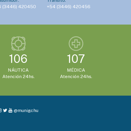
sumidor:
Tránsito:
4 (3446) 420450
+54 (3446) 420456
106
107
NÁUTICA
MÉDICA
Atención 24hs.
Atención 24hs.
@munigchu