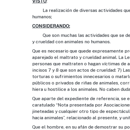
VISTO
:
La realización de diversas actividades que 
humanos;
CONSIDERANDO:
Que son muchas las actividades que se desar
y crueldad con animales no humanos.
Que es necesario que quede expresamente proh
aparejado el maltrato y crueldad animal. La L
personas que maltraten o hagan víctimas de a
incisos 7 y 8 que son actos de crueldad: 7) La
torturas o sufrimientos innecesarios o matarlo
públicos o privados de riñas de animales, corr
hiera u hostilice a los animales. No caben dud
Que aparte del expediente de referencia, se 
caratulado “Nota presentada por Asociaciones 
jineteadas y cualquier otro tipo de espectácu
hacia animales”, relacionado al presente, y uni
Que el hombre, en su afán de demostrar su pod