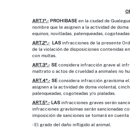
O
ART.1º.-
PROHIBASE
en la ciudad de Gualeguay
nombre que le asignen a la actividad de doma 
equinos, novilladas, palenqueadas, cogoteadas 
ART.2º.-
LAS
infracciones de la presente Orde
de la violación de disposiciones contenidas e
con multas.
ART.3º.-
SE
considera infracción grave al infr
maltrato o actos de crueldad a animales no h
ART.4º.-
SE
considera infracción gravísima el
asignen a la actividad de doma violenta), cinc
palenqueadas, cogoteadas y/o pialadas.
ART.5º.-
LAS
infracciones graves serán sanci
infracciones gravísimas serán sancionadas co
imposición de sanciones se tomará en cuenta p
- El grado del daño infligido al animal.