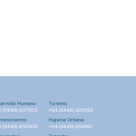
arrollo Humano:
Turismo:
4 (3446) 437003
+54 (3446) 626352
tenimiento:
Higiene Urbana:
4 (3446) 430908
+54 (3446) 608961