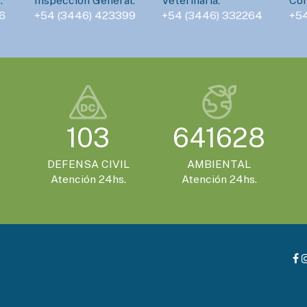
:
Inspección General:
Veterinaria:
Con
6
+54 (3446) 423399
+54 (3446) 332264
+5
103
641628
DEFENSA CIVIL
AMBIENTAL
Atención 24hs.
Atención 24hs.