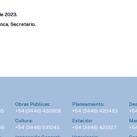
de 2023.
nca, Secretario.
Obras Públicas:
Planeamiento:
Des
65
+54 (3446) 430908
+54 (3446) 420483
+5
Cultura:
Estación:
Man
45
+54 (3446) 531045
+54 (3446) 422227
+5