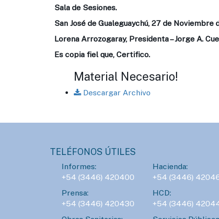
Sala de Sesiones.
San José de Gualeguaychú, 27 de Noviembre 
Lorena Arrozogaray, Presidenta – Jorge A. Cue
Es copia fiel que, Certifico.
Material Necesario!
Descargar Archivo
TELÉFONOS ÚTILES
Informes:
Hacienda:
+54 (3446) 420400
+54 (3446) 4204
Prensa:
HCD:
+54 (3446) 420430
+54 (3446) 4204