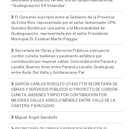
“Gualeguaychú 54 Viviendas”,
El Convenio suscripto entre el Gobierno de la Provincia
de Entre Ríos, representado por el señor Gobernador CPN
Gustavo Bordet por una parte, y la Municipalidad de
Gualeguaychú, representada por el señor Presidente
Municipal Dr. Esteban Martín Piaggio,
Secretaría de Obras y Servicios Públicos s/proyecto
cordón cuneta, badenes y pavimento asfáltico por
contribución por mejoras calles: Concordia entre Paraná y
Lavalle, Buenos Aires entre Paraná y Lavalle, Gualeguay
entre Avda. Del Valle y Goldaracena, Par
GARCÍA CARLOS RODOLFO (21426773) SECRETARÍA DE
OBRAS Y SERVICIOS PÚBLICOS S/ PROYECTO DE CORDÓN
CUNETA, BADENES Y RIPIO POR CONTRIBUCIÓN POR
MEJORAS CALLES ASISCLO MÉNDEZ ENTRE CALLE DE LA
CANTERA Y AYACUCHO
Miguel Ángel Gandolfo
SECRETARÍA DE OBRAS Y SERVICIOS PÚBLICOS S/