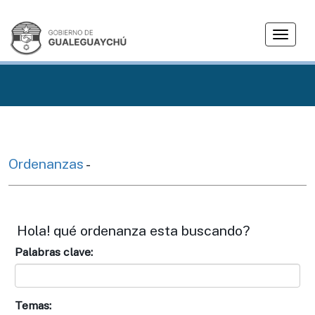
T
o
g
g
l
e
n
a
v
Ordenanzas
-
i
g
a
t
Hola! qué ordenanza esta buscando?
i
Palabras clave:
o
n
Temas: