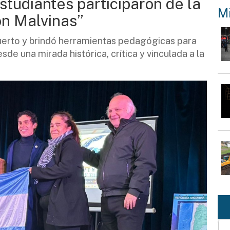
tudiantes participaron de la
Mi
ón Malvinas”
Puerto y brindó herramientas pedagógicas para
sde una mirada histórica, crítica y vinculada a la