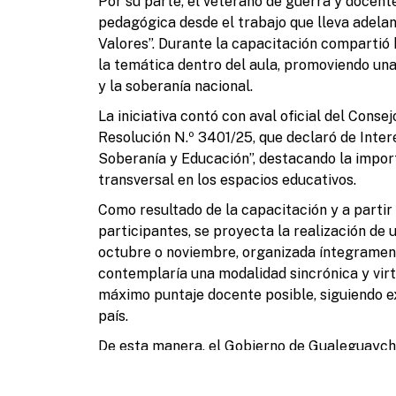
Por su parte, el veterano de guerra y docent
pedagógica desde el trabajo que lleva adelan
Valores”. Durante la capacitación compartió
la temática dentro del aula, promoviendo u
y la soberanía nacional.
La iniciativa contó con aval oficial del Conse
Resolución N.º 3401/25, que declaró de Inter
Soberanía y Educación”, destacando la impor
transversal en los espacios educativos.
Como resultado de la capacitación y a partir
participantes, se proyecta la realización de
octubre o noviembre, organizada íntegrament
contemplaría una modalidad sincrónica y virt
máximo puntaje docente posible, siguiendo e
país.
De esta manera, el Gobierno de Gualeguaych
reflexión para mantener viva la causa Malvin
nacional.