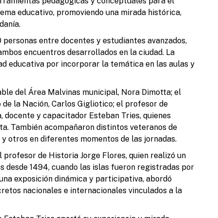
 herramientas pedagógicas y conceptuales para el
tema educativo, promoviendo una mirada histórica,
danía.
0 personas entre docentes y estudiantes avanzados,
ambos encuentros desarrollados en la ciudad. La
S
ad educativa por incorporar la temática en las aulas y
M
able del Área Malvinas municipal, Nora Dimotta; el
de la Nación, Carlos Gigliotico; el profesor de
a, docente y capacitador Esteban Tries, quienes
sta. También acompañaron distintos veteranos de
 y otros en diferentes momentos de las jornadas.
T
l profesor de Historia Jorge Flores, quien realizó un
l
as desde 1494, cuando las islas fueron registradas por
 una exposición dinámica y participativa, abordó
cretos nacionales e internacionales vinculados a la