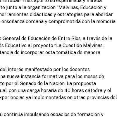
e Esteban Tries aportó su experiencia y mirada
te junto a la organización “Malvinas, Educación y
L
 herramientas didácticas y estrategias para abordar
a
na enseñanza cercana y comprometida con la memoria
r
u
jo General de Educación de Entre Ríos, a través de la
és Educativo al proyecto “La Cuestión Malvinas:
tancia de incorporar esta temática de manera
b
 del interés manifestado por los docentes
 una nueva instancia formativa para los meses de
S
d
e por el Senado de la Nación. La propuesta
ual, con una carga horaria de 40 horas cátedra y el
xperiencias ya implementadas en otras provincias del
ú continúa impulsando espacios de formación y
as a través de la educación, la memoria y la soberanía