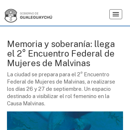
T
MALVINAS
o
g
g
l
Memoria y soberanía: llega
e
el 2° Encuentro Federal de
n
a
Mujeres de Malvinas
v
i
La ciudad se prepara para el 2° Encuentro
g
Federal de Mujeres de Malvinas, a realizarse
a
los días 26 y 27 de septiembre. Un espacio
t
destinado a visibilizar el rol femenino en la
i
Causa Malvinas.
o
n