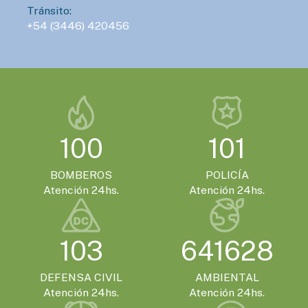
Tránsito:
Gualeguaychú confirmó que será la sede
+54 (3446) 420456
de la Expo Moto 2026
EVENTOS TURISTICOS
SÁBADO 21 DE NOVIEMBRE - 20:00HS.
El Encuentro Batuque celebra su 4ª edición
en Gualeguaychú
100
101
BOMBEROS
POLICÍA
Atención 24hs.
Atención 24hs.
103
641628
DEFENSA CIVIL
AMBIENTAL
Atención 24hs.
Atención 24hs.