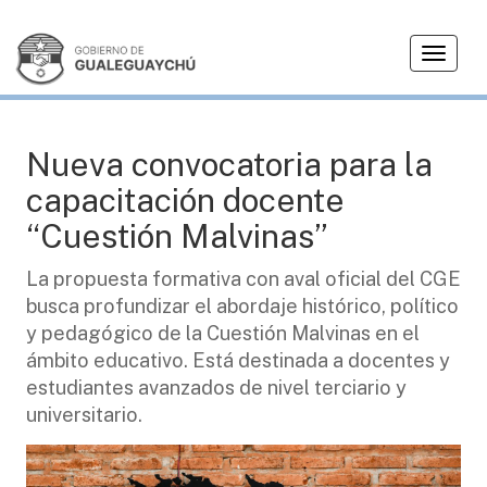
T
MALVINAS
o
g
g
l
Nueva convocatoria para la
e
capacitación docente
n
a
“Cuestión Malvinas”
v
i
La propuesta formativa con aval oficial del CGE
g
busca profundizar el abordaje histórico, político
a
y pedagógico de la Cuestión Malvinas en el
t
ámbito educativo. Está destinada a docentes y
i
estudiantes avanzados de nivel terciario y
o
universitario.
n