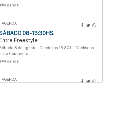
##Agenda
AGENDA
SÁBADO 08 - 13:30HS.
Entre Freestyle
Sábado 8 de agosto | Desde las 13:30 h | Obeliscos
de la Costanera
##Agenda
AGENDA
DOMINGO 09 - 09:30HS.
3.ª edición del Duatlón del Instituto
Bértora
Domingo 9 de agosto | 9:30 h | Costanera de
Gualeguaychú
##Agenda