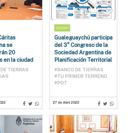
CIUDAD
Cáritas
Gualeguaychú participa
na se
del 3° Congreso de la
rán 20
Sociedad Argentina de
s en la ciudad
Planificación Territorial
DE TIERRAS
#BANCO DE TIERRAS
DAS
#TU PRIMER TERRENO
#POT
2022
27 de Abril 2022