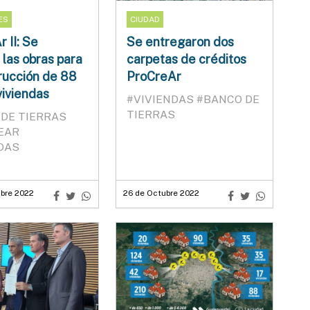
ES
CIUDAD
 II: Se
Se entregaron dos
n las obras para
carpetas de créditos
rucción de 88
ProCreAr
viviendas
#VIVIENDAS
#BANCO DE
TIERRAS
DE TIERRAS
EAR
DAS
bre 2022
26 de Octubre 2022