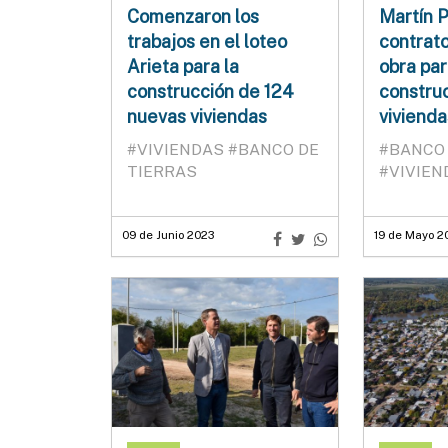
Comenzaron los
Martín P
trabajos en el loteo
contrato
Arieta para la
obra par
construcción de 124
constru
nuevas viviendas
vivienda
#VIVIENDAS
#BANCO DE
#BANCO 
TIERRAS
#VIVIEN
09 de Junio 2023
19 de Mayo 2