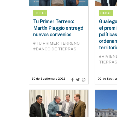
CIUDAD
CIUDAD
Tu Primer Terreno:
Gualegu
Martín Piaggio entregó
el premi
nuevos convenios
política
ordenam
#TU PRIMER TERRENO
territori
#BANCO DE TIERRAS
#VIVIE
TIERRA
30 de Septiembre 2022
05 de Septi