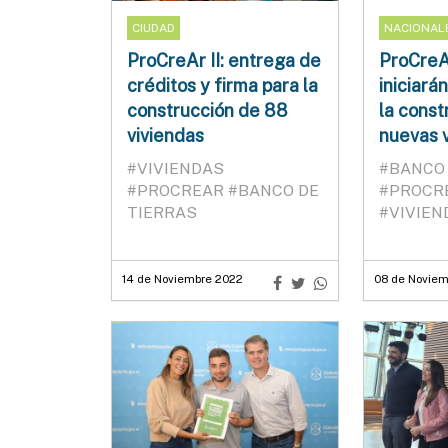
CIUDAD
NACIONAL
ProCreAr II: entrega de
ProCreAr
créditos y firma para la
iniciará
construcción de 88
la const
viviendas
nuevas 
#VIVIENDAS
#BANCO 
#PROCREAR
#BANCO DE
#PROCR
TIERRAS
#VIVIEN
14 de Noviembre 2022
08 de Noviem