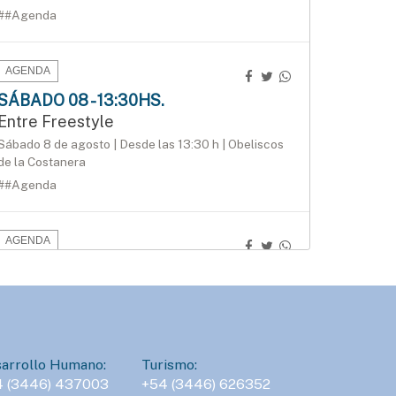
##Agenda
AGENDA
SÁBADO 08 - 13:30HS.
Entre Freestyle
Sábado 8 de agosto | Desde las 13:30 h | Obeliscos
de la Costanera
##Agenda
AGENDA
DOMINGO 09 - 09:30HS.
3.ª edición del Duatlón del Instituto
Bértora
Domingo 9 de agosto | 9:30 h | Costanera de
Gualeguaychú
arrollo Humano:
Turismo:
##Agenda
4 (3446) 437003
+54 (3446) 626352