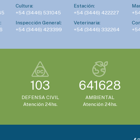
Cultura:
Estación:
Man
45
+54 (3446) 531045
+54 (3446) 422227
+5
:
Inspección General:
Veterinaria:
Con
6
+54 (3446) 423399
+54 (3446) 332264
+5
103
641628
DEFENSA CIVIL
AMBIENTAL
Atención 24hs.
Atención 24hs.