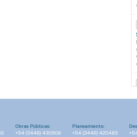
Obras Públicas:
Planeamiento:
Des
65
+54 (3446) 430908
+54 (3446) 420483
+5