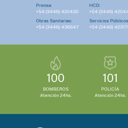
Prensa:
HCD:
+54 (3446) 420430
+54 (3446) 4204
Obras Sanitarias:
Servicios Públicos
+54 (3446) 436647
+54 (3446) 42317
100
101
BOMBEROS
POLICÍA
Atención 24hs.
Atención 24hs.