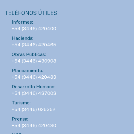
TELÉFONOS ÚTILES
Informes:
+54 (3446) 420400
Hacienda:
+54 (3446) 420465
Obras Públicas:
+54 (3446) 430908
Planeamiento:
+54 (3446) 420483
Desarrollo Humano:
+54 (3446) 437003
Turismo:
+54 (3446) 626352
Prensa:
+54 (3446) 420430