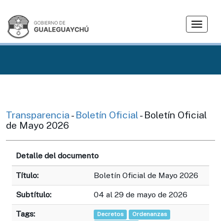
T
o
g
g
l
e
n
a
v
Transparencia
-
Boletín Oficial
- Boletín Oficial
i
de Mayo 2026
g
a
Detalle del documento
t
i
Título:
Boletín Oficial de Mayo 2026
o
n
Subtítulo:
04 al 29 de mayo de 2026
Tags:
Decretos
Ordenanzas