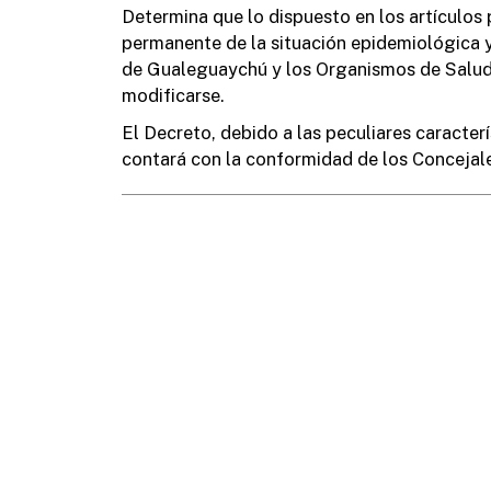
Determina que lo dispuesto en los artículos
permanente de la situación epidemiológica y
de Gualeguaychú y los Organismos de Salud
modificarse.
El Decreto, debido a las peculiares caracter
contará con la conformidad de los Concejales
TELÉFONOS ÚTILES
Informes:
Hacienda:
+54 (3446) 420400
+54 (3446) 4204
Prensa:
HCD:
+54 (3446) 420430
+54 (3446) 4204