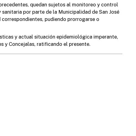
 precedentes, quedan sujetos al monitoreo y control
b
 sanitaria por parte de la Municipalidad de San José
S
 correspondientes, pudiendo prorrogarse o
d
ísticas y actual situación epidemiológica imperante,
 y Concejalas, ratificando el presente.
D
l
Obras Públicas:
Planeamiento:
Des
65
+54 (3446) 430908
+54 (3446) 420483
+5
Cultura:
Estación:
Man
45
+54 (3446) 531045
+54 (3446) 422227
+5
D
P