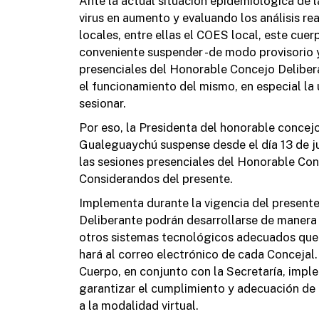
Ante la actual situación epidemiológica de l
virus en aumento y evaluando los análisis rea
locales, entre ellas el COES local, este cue
conveniente suspender -de modo provisorio y
presenciales del Honorable Concejo Delibe
el funcionamiento del mismo, en especial la
sesionar.
Por eso, la Presidenta del honorable concej
Gualeguaychú suspense desde el día 13 de jul
las sesiones presenciales del Honorable Con
Considerandos del presente.
Implementa durante la vigencia del present
Deliberante podrán desarrollarse de manera 
otros sistemas tecnológicos adecuados que p
hará al correo electrónico de cada Concejal.
Cuerpo, en conjunto con la Secretaría, impl
garantizar el cumplimiento y adecuación de 
a la modalidad virtual.