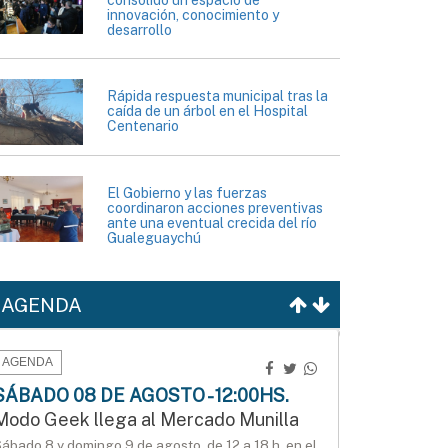
consolidó un espacio de
innovación, conocimiento y
desarrollo
Rápida respuesta municipal tras la
caída de un árbol en el Hospital
Centenario
El Gobierno y las fuerzas
coordinaron acciones preventivas
ante una eventual crecida del río
Gualeguaychú
AGENDA
AGENDA
SÁBADO 08 DE AGOSTO - 12:00HS.
Modo Geek llega al Mercado Munilla
ábado 8 y domingo 9 de agosto, de 12 a 18 h, en el