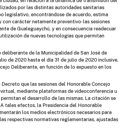
a ciudad, en relación a la dinámica de transmisión del
lizados por las distintas autoridades sanitarias
rpo legislativo, encontrándose de acuerdo, estima
 con carácter netamente preventivo- las sesiones
D
rante de Gualeguaychú, y en consecuencia readecuar
 utilización de nuevas tecnologías que permitan
o deliberante de la Municipalidad de San José de
io de 2020 hasta el día 31 de julio de 2020 inclusive,
cejo Deliberante, en función de lo expuesto en los
L
e Decreto que las sesiones del Honorable Concejo
a
virtual, mediante plataformas de videoconferencia u
r
u
ermitan el desarrollo de las mismas. La citación se
 A tales efectos, la Presidencia del Honorable
ementarán los medios electrónicos necesarios para
las respectivas normativas reglamentarias, ajustadas