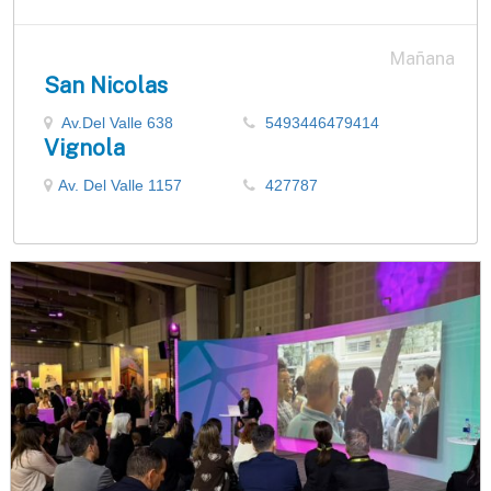
Mañana
San Nicolas
Av.Del Valle 638
5493446479414
Vignola
Av. Del Valle 1157
427787