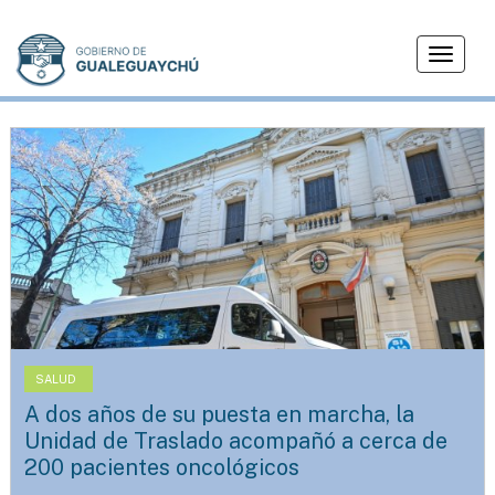
T
o
g
g
l
e
n
a
v
i
g
a
t
i
SALUD
o
A dos años de su puesta en marcha, la
n
Unidad de Traslado acompañó a cerca de
200 pacientes oncológicos