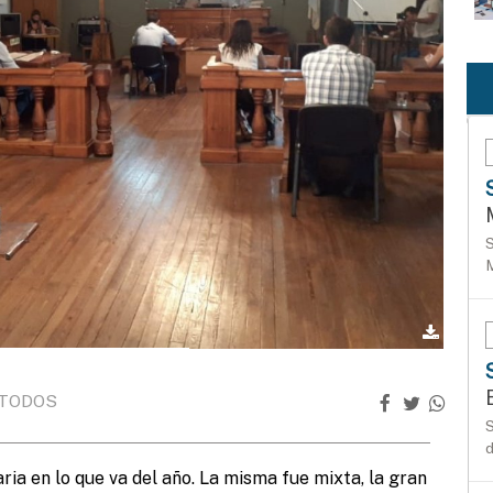
S
M
 TODOS
S
d
ria en lo que va del año. La misma fue mixta, la gran