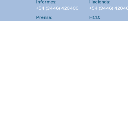
Informes:
Hacienda:
+54 (3446) 420400
+54 (3446) 4204
Prensa:
HCD:
+54 (3446) 420430
+54 (3446) 4204
Obras Sanitarias:
Servicios Públicos
+54 (3446) 436647
+54 (3446) 42317
100
101
BOMBEROS
POLICÍA
Atención 24hs.
Atención 24hs.