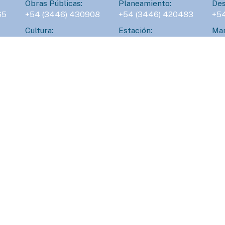
Obras Públicas:
Planeamiento:
Des
65
+54 (3446) 430908
+54 (3446) 420483
+5
L
Cultura:
Estación:
Man
a
45
+54 (3446) 531045
+54 (3446) 422227
+5
r
u
:
Inspección General:
Veterinaria:
Con
6
+54 (3446) 423399
+54 (3446) 332264
+5
b
S
d
103
641628
DEFENSA CIVIL
AMBIENTAL
Atención 24hs.
Atención 24hs.
D