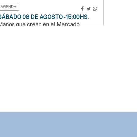
AGENDA
SÁBADO 08 DE AGOSTO - 15:00HS.
Manos que crean en el Mercado
Munilla
odos los sábados de agosto, de 15 a 17:30 h, en
os locales 24 y 26 del Mercado Munilla.
AGENDA
DOMINGO 09 DE AGOSTO - 09:30HS.
3.ª edición del Duatlón del Instituto
Bértora
omingo 9 de agosto | 9:30 h | Costanera de
Gualeguaychú
AGENDA
LUNES 10 DE AGOSTO - 23:00HS.