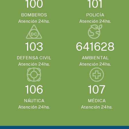
100
101
Gualeguaychú confirmó que será la sede
de la Expo Moto 2026
BOMBEROS
POLICÍA
Atención 24hs.
Atención 24hs.
EVENTOS TURISTICOS
SÁBADO 21 DE NOVIEMBRE - 20:00HS.
103
641628
El Encuentro Batuque celebra su 4ª edición
en Gualeguaychú
DEFENSA CIVIL
AMBIENTAL
Atención 24hs.
Atención 24hs.
106
107
NÁUTICA
MÉDICA
Atención 24hs.
Atención 24hs.