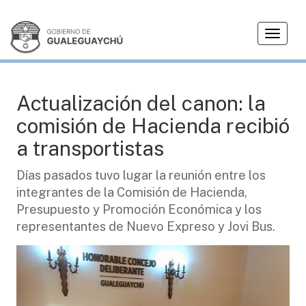
T
CIUDAD
o
g
g
l
Actualización del canon: la
e
comisión de Hacienda recibió
n
a
a transportistas
v
i
Días pasados tuvo lugar la reunión entre los
g
integrantes de la Comisión de Hacienda,
a
Presupuesto y Promoción Económica y los
t
representantes de Nuevo Expreso y Jovi Bus.
i
o
n