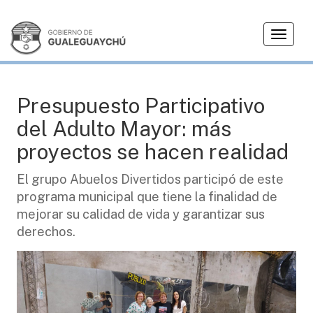
T
PRESUPUESTO PARTICIPATIVO
o
g
g
l
Presupuesto Participativo
e
del Adulto Mayor: más
n
a
proyectos se hacen realidad
v
i
El grupo Abuelos Divertidos participó de este
g
programa municipal que tiene la finalidad de
a
mejorar su calidad de vida y garantizar sus
t
derechos.
i
o
n