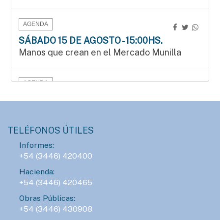
AGENDA
SÁBADO 15 DE AGOSTO - 15:00HS.
Manos que crean en el Mercado Munilla
AGENDA
SÁBADO 15 DE AGOSTO - 16:00HS.
Gran Prix Chipote 2026 de ajedrez blitz
TELÉFONOS ÚTILES
AGENDA
Informes:
+54 (3446) 420400
DOMINGO 16 DE AGOSTO - 14:00HS.
Fiesta del Día del Niño
Hacienda:
+54 (3446) 420465
Obras Públicas:
AGENDA
+54 (3446) 430908
DOMINGO 16 DE AGOSTO - 18:00HS.