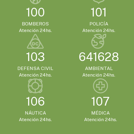
EVENTOS TURISTICOS
100
101
SÁBADO 21 DE NOVIEMBRE - 20:00HS.
El Encuentro Batuque celebra su 4ª edición
BOMBEROS
POLICÍA
en Gualeguaychú
Atención 24hs.
Atención 24hs.
103
641628
DEFENSA CIVIL
AMBIENTAL
Atención 24hs.
Atención 24hs.
106
107
NÁUTICA
MÉDICA
Atención 24hs.
Atención 24hs.