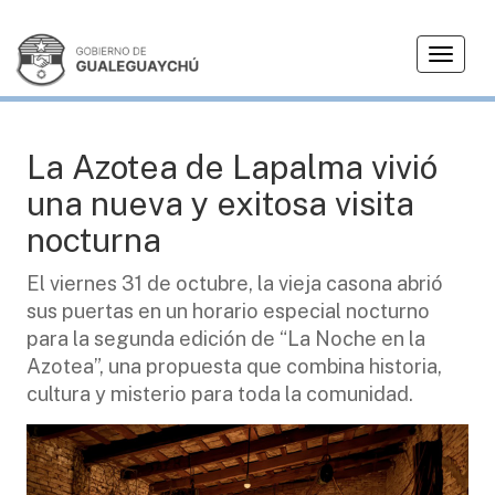
T
CULTURA
o
g
g
l
La Azotea de Lapalma vivió
e
una nueva y exitosa visita
n
a
nocturna
v
i
El viernes 31 de octubre, la vieja casona abrió
g
sus puertas en un horario especial nocturno
a
para la segunda edición de “La Noche en la
t
Azotea”, una propuesta que combina historia,
i
cultura y misterio para toda la comunidad.
o
n