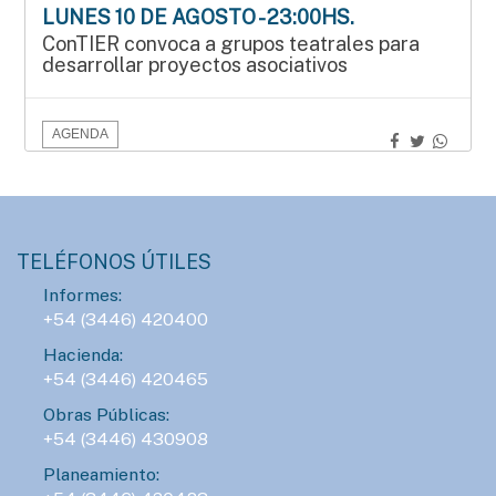
LUNES 10 DE AGOSTO - 23:00HS.
ConTIER convoca a grupos teatrales para
desarrollar proyectos asociativos
AGENDA
SÁBADO 15 DE AGOSTO - 15:00HS.
Manos que crean en el Mercado Munilla
TELÉFONOS ÚTILES
AGENDA
Informes:
SÁBADO 15 DE AGOSTO - 16:00HS.
+54 (3446) 420400
Gran Prix Chipote 2026 de ajedrez blitz
Hacienda:
+54 (3446) 420465
AGENDA
Obras Públicas:
DOMINGO 16 DE AGOSTO - 14:00HS.
+54 (3446) 430908
Fiesta del Día del Niño
Planeamiento: