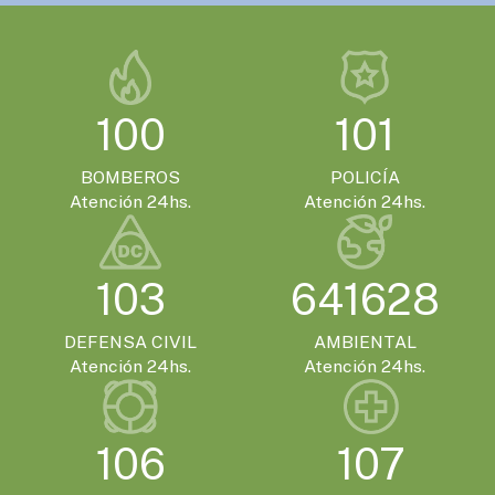
Gualeguaychú confirmó que será la sede
de la Expo Moto 2026
EVENTOS TURISTICOS
100
101
SÁBADO 21 DE NOVIEMBRE - 20:00HS.
El Encuentro Batuque celebra su 4ª edición
BOMBEROS
POLICÍA
en Gualeguaychú
Atención 24hs.
Atención 24hs.
103
641628
DEFENSA CIVIL
AMBIENTAL
Atención 24hs.
Atención 24hs.
106
107