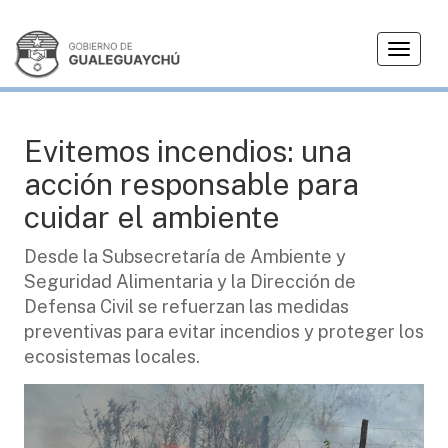
T
AMBIENTE
o
g
g
l
Evitemos incendios: una
e
acción responsable para
n
a
cuidar el ambiente
v
i
Desde la Subsecretaría de Ambiente y
g
Seguridad Alimentaria y la Dirección de
a
Defensa Civil se refuerzan las medidas
t
preventivas para evitar incendios y proteger los
i
ecosistemas locales.
o
n