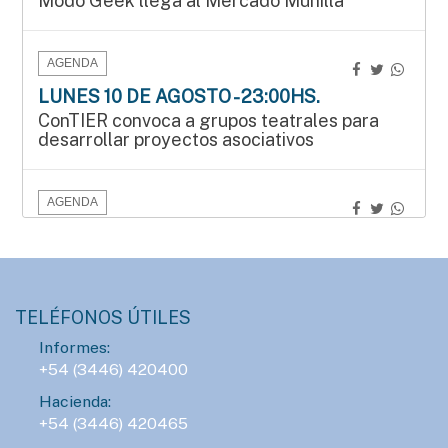
Modo Geek llega al Mercado Munilla
AGENDA
LUNES 10 DE AGOSTO - 23:00HS.
ConTIER convoca a grupos teatrales para
desarrollar proyectos asociativos
AGENDA
SÁBADO 15 DE AGOSTO - 15:00HS.
Manos que crean en el Mercado Munilla
TELÉFONOS ÚTILES
AGENDA
Informes:
SÁBADO 15 DE AGOSTO - 16:00HS.
+54 (3446) 420400
Gran Prix Chipote 2026 de ajedrez blitz
Hacienda:
+54 (3446) 420465
AGENDA