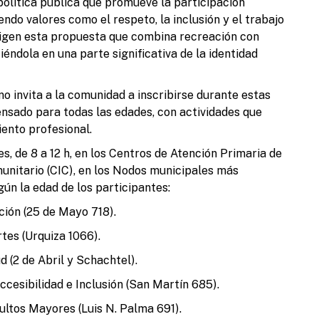
olítica pública que promueve la participación
S
endo valores como el respeto, la inclusión y el trabajo
M
eligen esta propuesta que combina recreación con
iéndola en una parte significativa de la identidad
rno invita a la comunidad a inscribirse durante estas
nsado para todas las edades, con actividades que
ento profesional.
T
es, de 8 a 12 h, en los Centros de Atención Primaria de
l
unitario (CIC), en los Nodos municipales más
ún la edad de los participantes:
ión (25 de Mayo 718).
tes (Urquiza 1066).
 (2 de Abril y Schachtel).
L
cesibilidad e Inclusión (San Martín 685).
a
r
ltos Mayores (Luis N. Palma 691).
u