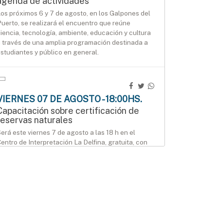
agenda de actividades
os próximos 6 y 7 de agosto, en los Galpones del
uerto, se realizará el encuentro que reúne
iencia, tecnología, ambiente, educación y cultura
 través de una amplia programación destinada a
studiantes y público en general.
VIERNES 07 DE AGOSTO - 18:00HS.
Capacitación sobre certificación de
reservas naturales
erá este viernes 7 de agosto a las 18 h en el
entro de Interpretación La Delfina, gratuita, con
nscripción previa.
AGENDA
SÁBADO 08 DE AGOSTO - 12:00HS.
Modo Geek llega al Mercado Munilla