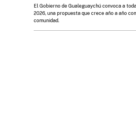
El Gobierno de Gualeguaychú convoca a todas 
2026, una propuesta que crece año a año con 
comunidad.
TELÉFONOS ÚTILES
Informes:
Hacienda:
+54 (3446) 420400
+54 (3446) 4204
Prensa:
HCD:
+54 (3446) 420430
+54 (3446) 4204
Obras Sanitarias:
Servicios Públicos
+54 (3446) 436647
+54 (3446) 42317