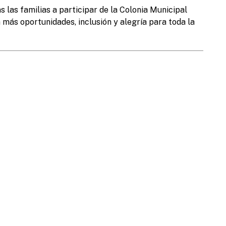
las familias a participar de la Colonia Municipal
más oportunidades, inclusión y alegría para toda la
b
S
d
Obras Públicas:
Planeamiento:
Des
65
+54 (3446) 430908
+54 (3446) 420483
+5
Cultura:
Estación:
Man
45
+54 (3446) 531045
+54 (3446) 422227
+5
D
:
Inspección General:
Veterinaria:
Con
P
6
+54 (3446) 423399
+54 (3446) 332264
+5