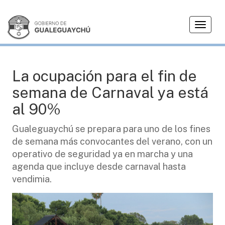
T
TURISMO
o
g
g
l
La ocupación para el fin de
e
semana de Carnaval ya está
n
a
al 90%
v
i
Gualeguaychú se prepara para uno de los fines
g
de semana más convocantes del verano, con un
a
operativo de seguridad ya en marcha y una
t
agenda que incluye desde carnaval hasta
i
vendimia.
o
n