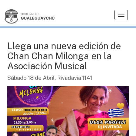
T
AGENDA
o
g
g
l
Llega una nueva edición de
e
Chan Chan Milonga en la
n
a
Asociación Musical
v
i
Sábado 18 de Abril, Rivadavia 1141
g
a
t
i
o
n