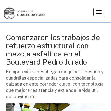
T
OBRAS
o
g
g
l
Comenzaron los trabajos de
e
refuerzo estructural con
n
a
mezcla asfáltica en el
v
Boulevard Pedro Jurado
i
g
Equipos viales despliegan maquinaria pesada y
a
cuadrillas especializadas para consolidar la
t
i
calzada en este corredor clave, con tecnología
o
que mejora resistencia y extiende la vida útil
n
del pavimento.