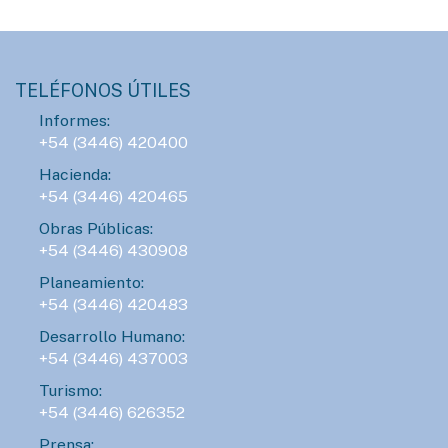
Modo Geek llega al Mercado Munilla
AGENDA
TELÉFONOS ÚTILES
LUNES 10 DE AGOSTO - 23:00HS.
Informes:
ConTIER convoca a grupos teatrales para
+54 (3446) 420400
desarrollar proyectos asociativos
Hacienda:
+54 (3446) 420465
AGENDA
Obras Públicas:
SÁBADO 15 DE AGOSTO - 16:00HS.
+54 (3446) 430908
Gran Prix Chipote 2026 de ajedrez blitz
Planeamiento:
+54 (3446) 420483
Desarrollo Humano:
AGENDA
+54 (3446) 437003
DOMINGO 16 DE AGOSTO - 14:00HS.
Turismo:
Fiesta del Día del Niño
+54 (3446) 626352
Prensa: