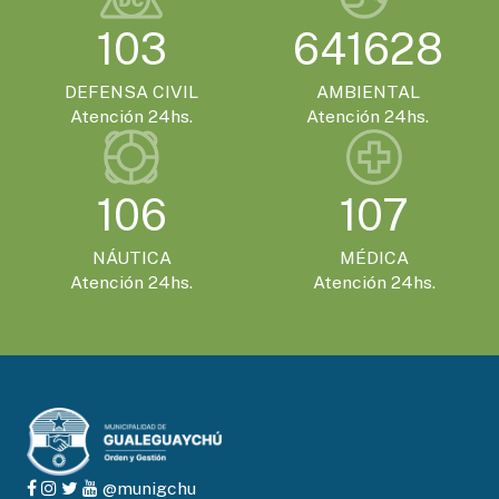
SÁBADO 21 DE NOVIEMBRE - 20:00HS.
103
641628
El Encuentro Batuque celebra su 4ª edición
en Gualeguaychú
DEFENSA CIVIL
AMBIENTAL
Atención 24hs.
Atención 24hs.
106
107
NÁUTICA
MÉDICA
Atención 24hs.
Atención 24hs.
@munigchu