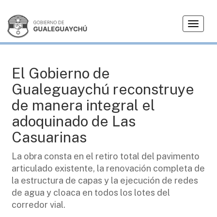
T
OBRAS
o
g
g
l
El Gobierno de
e
Gualeguaychú reconstruye
n
a
de manera integral el
v
adoquinado de Las
i
g
Casuarinas
a
t
La obra consta en el retiro total del pavimento
i
articulado existente, la renovación completa de
o
la estructura de capas y la ejecución de redes
n
de agua y cloaca en todos los lotes del
corredor vial.