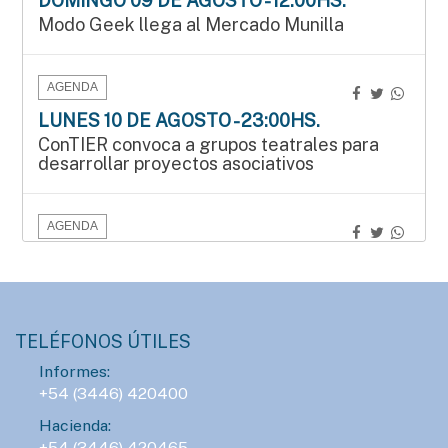
DOMINGO 09 DE AGOSTO - 12:00HS.
Modo Geek llega al Mercado Munilla
AGENDA
LUNES 10 DE AGOSTO - 23:00HS.
ConTIER convoca a grupos teatrales para
desarrollar proyectos asociativos
AGENDA
SÁBADO 15 DE AGOSTO - 15:00HS.
Manos que crean en el Mercado Munilla
TELÉFONOS ÚTILES
AGENDA
Informes:
SÁBADO 15 DE AGOSTO - 16:00HS.
+54 (3446) 420400
Gran Prix Chipote 2026 de ajedrez blitz
Hacienda:
+54 (3446) 420465