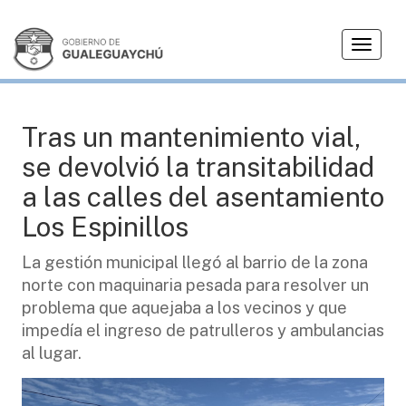
T
OBRAS
o
g
g
l
Tras un mantenimiento vial,
e
se devolvió la transitabilidad
n
a
a las calles del asentamiento
v
Los Espinillos
i
g
La gestión municipal llegó al barrio de la zona
a
norte con maquinaria pesada para resolver un
t
i
problema que aquejaba a los vecinos y que
o
impedía el ingreso de patrulleros y ambulancias
n
al lugar.