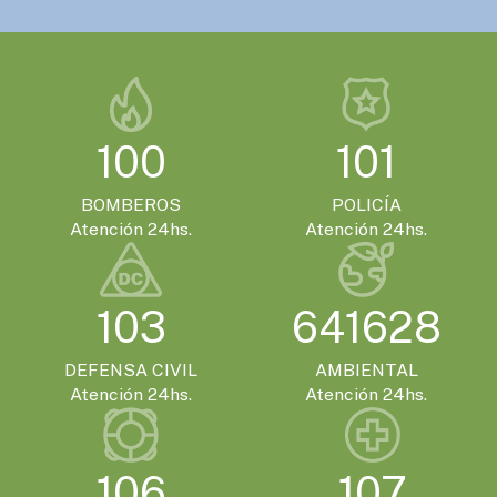
VIERNES 13 DE NOVIEMBRE - 14:00HS.
Gualeguaychú confirmó que será la sede
de la Expo Moto 2026
EVENTOS TURISTICOS
100
101
SÁBADO 21 DE NOVIEMBRE - 20:00HS.
El Encuentro Batuque celebra su 4ª edición
BOMBEROS
POLICÍA
en Gualeguaychú
Atención 24hs.
Atención 24hs.
103
641628
DEFENSA CIVIL
AMBIENTAL
Atención 24hs.
Atención 24hs.
106
107