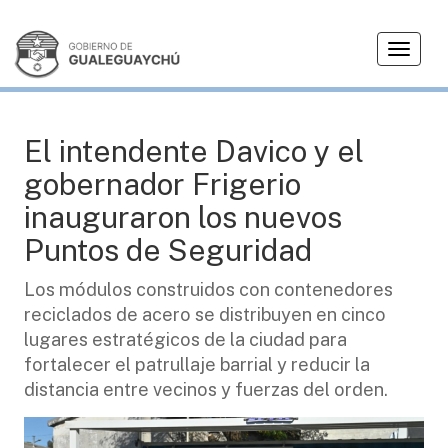
T
OBRAS
o
g
g
l
El intendente Davico y el
e
gobernador Frigerio
n
a
inauguraron los nuevos
v
Puntos de Seguridad
i
g
Los módulos construidos con contenedores
a
reciclados de acero se distribuyen en cinco
t
i
lugares estratégicos de la ciudad para
o
fortalecer el patrullaje barrial y reducir la
n
distancia entre vecinos y fuerzas del orden.