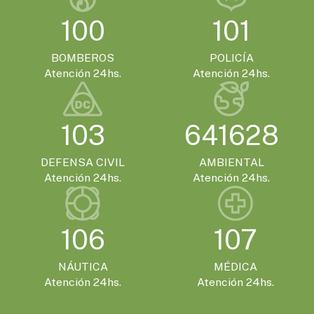
VIERNES 13 DE NOVIEMBRE - 14:00HS.
100
101
Gualeguaychú confirmó que será la sede
de la Expo Moto 2026
BOMBEROS
POLICÍA
Atención 24hs.
Atención 24hs.
EVENTOS TURISTICOS
SÁBADO 21 DE NOVIEMBRE - 20:00HS.
103
641628
El Encuentro Batuque celebra su 4ª edición
en Gualeguaychú
DEFENSA CIVIL
AMBIENTAL
Atención 24hs.
Atención 24hs.
106
107
NÁUTICA
MÉDICA
Atención 24hs.
Atención 24hs.