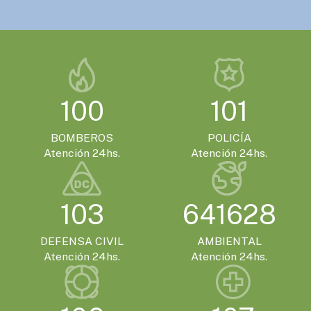
VIERNES 13 DE NOVIEMBRE - 14:00HS.
Gualeguaychú confirmó que será la sede
de la Expo Moto 2026
EVENTOS TURISTICOS
100
101
SÁBADO 21 DE NOVIEMBRE - 20:00HS.
El Encuentro Batuque celebra su 4ª edición
BOMBEROS
POLICÍA
en Gualeguaychú
Atención 24hs.
Atención 24hs.
103
641628
DEFENSA CIVIL
AMBIENTAL
Atención 24hs.
Atención 24hs.