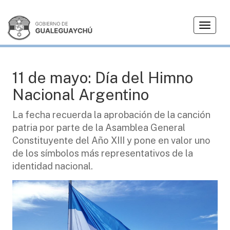
T
CIUDAD
o
g
g
l
11 de mayo: Día del Himno
e
Nacional Argentino
n
a
La fecha recuerda la aprobación de la canción
v
patria por parte de la Asamblea General
i
g
Constituyente del Año XIII y pone en valor uno
a
de los símbolos más representativos de la
t
identidad nacional.
i
o
n