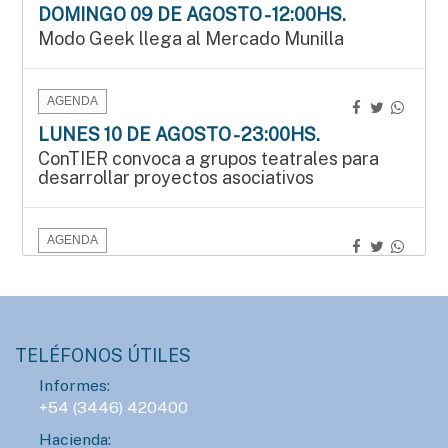
DOMINGO 09 DE AGOSTO - 12:00HS.
Modo Geek llega al Mercado Munilla
AGENDA
LUNES 10 DE AGOSTO - 23:00HS.
ConTIER convoca a grupos teatrales para
desarrollar proyectos asociativos
AGENDA
SÁBADO 15 DE AGOSTO - 15:00HS.
Manos que crean en el Mercado Munilla
TELÉFONOS ÚTILES
AGENDA
Informes:
SÁBADO 15 DE AGOSTO - 16:00HS.
+54 (3446) 420400
Gran Prix Chipote 2026 de ajedrez blitz
Hacienda: