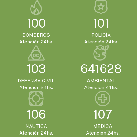
EVENTOS TURISTICOS
LUNES 19 DE OCTUBRE - 10:00HS.
100
101
Gualeguaychú se prepara para recibir el
Mundial de Canotaje 2026
BOMBEROS
POLICÍA
Atención 24hs.
Atención 24hs.
EVENTOS TURISTICOS
VIERNES 13 DE NOVIEMBRE - 14:00HS.
103
641628
Gualeguaychú confirmó que será la sede
de la Expo Moto 2026
DEFENSA CIVIL
AMBIENTAL
Atención 24hs.
Atención 24hs.
EVENTOS TURISTICOS
SÁBADO 21 DE NOVIEMBRE - 20:00HS.
El Encuentro Batuque celebra su 4ª edición
106
107
en Gualeguaychú
NÁUTICA
MÉDICA
Atención 24hs.
Atención 24hs.