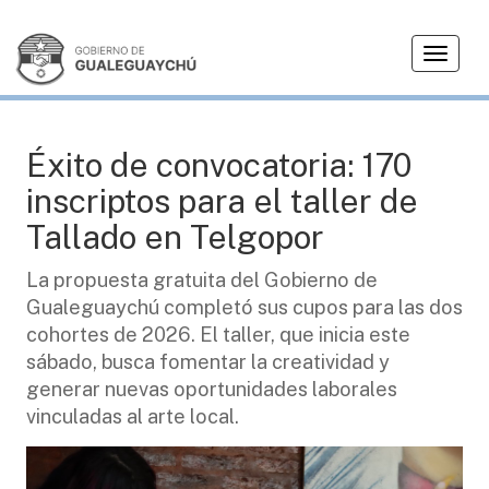
T
JUVENTUD
o
g
g
l
Éxito de convocatoria: 170
e
inscriptos para el taller de
n
a
Tallado en Telgopor
v
i
La propuesta gratuita del Gobierno de
g
Gualeguaychú completó sus cupos para las dos
a
cohortes de 2026. El taller, que inicia este
t
sábado, busca fomentar la creatividad y
i
generar nuevas oportunidades laborales
o
vinculadas al arte local.
n