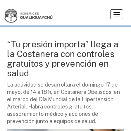
T
SALUD
o
g
g
l
“Tu presión importa” llega a
e
la Costanera con controles
n
a
gratuitos y prevención en
v
salud
i
g
La actividad se desarrollará el domingo 17 de
a
mayo, de 14 a 18 h, en Costanera Obeliscos, en
t
i
el marco del Día Mundial de la Hipertensión
o
Arterial. Habrá controles gratuitos,
n
asesoramiento médico y acciones de
prevención junto a equipos de salud.