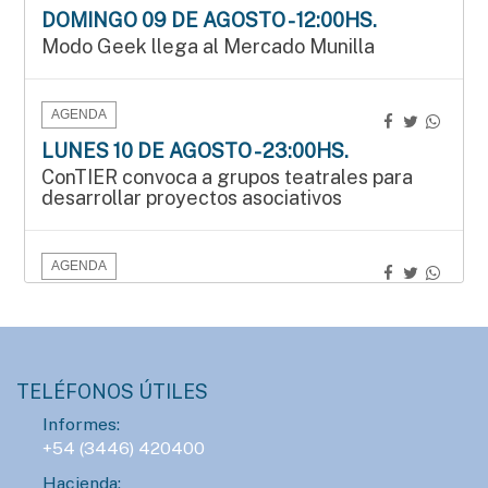
DOMINGO 09 DE AGOSTO - 12:00HS.
Modo Geek llega al Mercado Munilla
AGENDA
LUNES 10 DE AGOSTO - 23:00HS.
ConTIER convoca a grupos teatrales para
desarrollar proyectos asociativos
AGENDA
SÁBADO 15 DE AGOSTO - 15:00HS.
Manos que crean en el Mercado Munilla
TELÉFONOS ÚTILES
AGENDA
Informes:
SÁBADO 15 DE AGOSTO - 16:00HS.
+54 (3446) 420400
Gran Prix Chipote 2026 de ajedrez blitz
Hacienda: