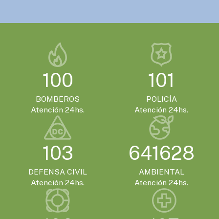
VIERNES 13 DE NOVIEMBRE - 14:00HS.
Gualeguaychú confirmó que será la sede
de la Expo Moto 2026
EVENTOS TURISTICOS
100
101
SÁBADO 21 DE NOVIEMBRE - 20:00HS.
El Encuentro Batuque celebra su 4ª edición
BOMBEROS
POLICÍA
en Gualeguaychú
Atención 24hs.
Atención 24hs.
103
641628
DEFENSA CIVIL
AMBIENTAL
Atención 24hs.
Atención 24hs.