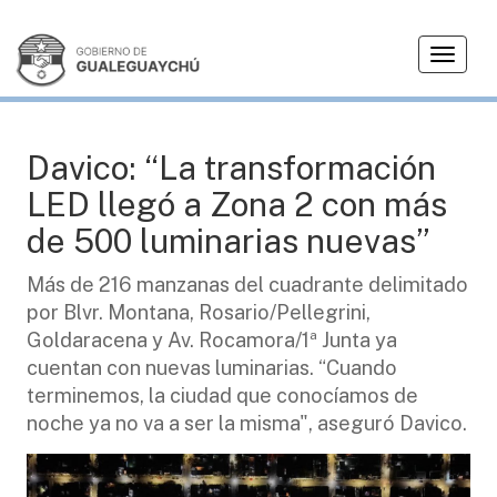
T
OBRAS
o
g
g
l
Davico: “La transformación
e
LED llegó a Zona 2 con más
n
a
de 500 luminarias nuevas”
v
i
Más de 216 manzanas del cuadrante delimitado
g
por Blvr. Montana, Rosario/Pellegrini,
a
Goldaracena y Av. Rocamora/1ª Junta ya
t
cuentan con nuevas luminarias. “Cuando
i
terminemos, la ciudad que conocíamos de
o
noche ya no va a ser la misma", aseguró Davico.
n