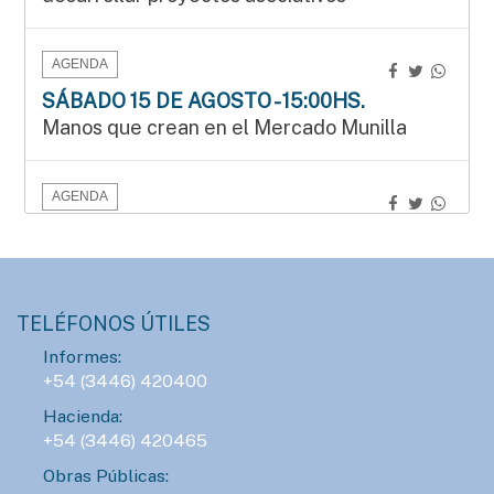
AGENDA
SÁBADO 15 DE AGOSTO - 15:00HS.
Manos que crean en el Mercado Munilla
AGENDA
SÁBADO 15 DE AGOSTO - 16:00HS.
Gran Prix Chipote 2026 de ajedrez blitz
TELÉFONOS ÚTILES
AGENDA
Informes:
DOMINGO 16 DE AGOSTO - 14:00HS.
+54 (3446) 420400
Fiesta del Día del Niño
Hacienda:
+54 (3446) 420465
AGENDA
Obras Públicas: