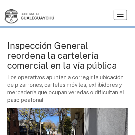
T
CIUDAD
o
g
g
l
Inspección General
e
reordena la cartelería
n
a
comercial en la vía pública
v
i
Los operativos apuntan a corregir la ubicación
g
de pizarrones, carteles móviles, exhibidores y
a
mercadería que ocupan veredas o dificultan el
t
paso peatonal.
i
o
n