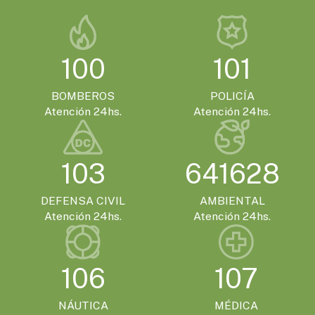
El Encuentro Batuque celebra su 4ª edición
en Gualeguaychú
100
101
BOMBEROS
POLICÍA
Atención 24hs.
Atención 24hs.
103
641628
DEFENSA CIVIL
AMBIENTAL
Atención 24hs.
Atención 24hs.
106
107
NÁUTICA
MÉDICA