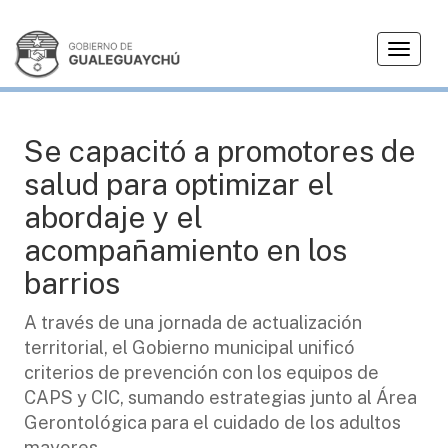
T
SALUD
o
g
g
l
Se capacitó a promotores de
e
salud para optimizar el
n
a
abordaje y el
v
acompañamiento en los
i
g
barrios
a
t
A través de una jornada de actualización
i
territorial, el Gobierno municipal unificó
o
criterios de prevención con los equipos de
n
CAPS y CIC, sumando estrategias junto al Área
Gerontológica para el cuidado de los adultos
mayores.