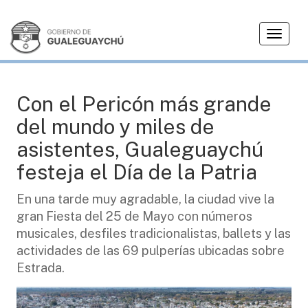
T
CIUDAD
o
g
g
l
Con el Pericón más grande
e
del mundo y miles de
n
a
asistentes, Gualeguaychú
v
festeja el Día de la Patria
i
g
En una tarde muy agradable, la ciudad vive la
a
gran Fiesta del 25 de Mayo con números
t
i
musicales, desfiles tradicionalistas, ballets y las
o
actividades de las 69 pulperías ubicadas sobre
n
Estrada.