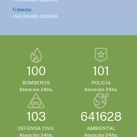
VIERNES 13 DE NOVIEMBRE - 14:00HS.
Tránsito:
Gualeguaychú confirmó que será la sede
+54 (3446) 420456
de la Expo Moto 2026
EVENTOS TURISTICOS
SÁBADO 21 DE NOVIEMBRE - 20:00HS.
El Encuentro Batuque celebra su 4ª edición
en Gualeguaychú
100
101
BOMBEROS
POLICÍA
Atención 24hs.
Atención 24hs.
103
641628
DEFENSA CIVIL
AMBIENTAL
Atención 24hs.
Atención 24hs.