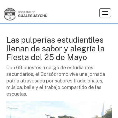
T
CIUDAD
o
g
g
l
Las pulperías estudiantiles
e
llenan de sabor y alegría la
n
a
Fiesta del 25 de Mayo
v
i
Con 69 puestos a cargo de estudiantes
g
secundarios, el Corsódromo vive una jornada
a
patria atravesada por sabores tradicionales,
t
música, baile y el trabajo compartido de las
i
escuelas.
o
n