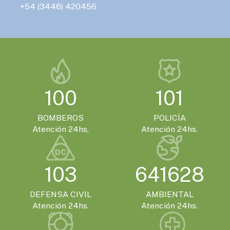
EVENTOS TURISTICOS
+54 (3446) 420456
LUNES 19 DE OCTUBRE - 10:00HS.
Gualeguaychú se prepara para recibir el
Mundial de Canotaje 2026
EVENTOS TURISTICOS
VIERNES 13 DE NOVIEMBRE - 14:00HS.
100
101
Gualeguaychú confirmó que será la sede
de la Expo Moto 2026
BOMBEROS
POLICÍA
Atención 24hs.
Atención 24hs.
EVENTOS TURISTICOS
SÁBADO 21 DE NOVIEMBRE - 20:00HS.
103
641628
El Encuentro Batuque celebra su 4ª edición
en Gualeguaychú
DEFENSA CIVIL
AMBIENTAL
Atención 24hs.
Atención 24hs.