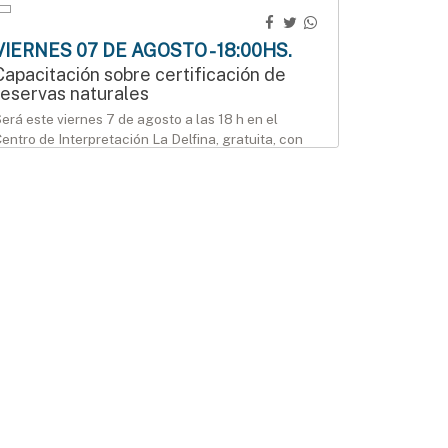
VIERNES 07 DE AGOSTO - 18:00HS.
Capacitación sobre certificación de
reservas naturales
erá este viernes 7 de agosto a las 18 h en el
entro de Interpretación La Delfina, gratuita, con
nscripción previa.
AGENDA
SÁBADO 08 DE AGOSTO - 12:00HS.
Modo Geek llega al Mercado Munilla
ábado 8 y domingo 9 de agosto, de 12 a 18 h, en el
ercado Munilla.
AGENDA
SÁBADO 08 DE AGOSTO - 15:00HS.
Manos que crean en el Mercado