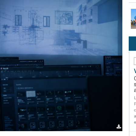
L
P
c
a
e