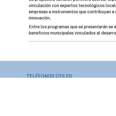
vinculación con expertos tecnológicos locales
empresas a instrumentos que contribuyan a 
innovación.
Entre los programas que se presentarán se 
beneficios municipales vinculados al desarro
TELÉFONOS ÚTILES
Informes:
Hacienda:
+54 (3446) 420400
+54 (3446) 4204
Prensa:
HCD:
+54 (3446) 420430
+54 (3446) 4204
Obras Sanitarias:
Servicios Públicos