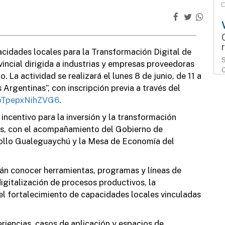
cidades locales para la Transformación Digital de
S
incial dirigida a industrias y empresas proveedoras
C
 La actividad se realizará el lunes 8 de junio, de 11 a
i
Argentinas”, con inscripción previa a través del
QbTpepxNihZVG6
.
ncentivo para la inversión y la transformación
íos, con el acompañamiento del Gobierno de
llo Gualeguaychú y la Mesa de Economía del
S
M
rán conocer herramientas, programas y líneas de
gitalización de procesos productivos, la
el fortalecimiento de capacidades locales vinculadas
riencias, casos de aplicación y espacios de