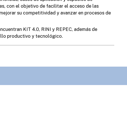
, con el objetivo de facilitar el acceso de las
T
mejorar su competitividad y avanzar en procesos de
l
encuentran KIT 4.0, RINI y REPEC, además de
llo productivo y tecnológico.
L
a
r
u
Obras Públicas:
Planeamiento:
Des
65
+54 (3446) 430908
+54 (3446) 420483
+5
Cultura:
Estación:
Man
45
+54 (3446) 531045
+54 (3446) 422227
+5
b
:
Inspección General:
Veterinaria:
Con