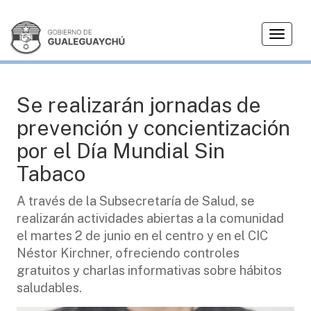
T
SALUD
o
g
g
l
Se realizarán jornadas de
e
prevención y concientización
n
a
por el Día Mundial Sin
v
Tabaco
i
g
A través de la Subsecretaría de Salud, se
a
realizarán actividades abiertas a la comunidad
t
i
el martes 2 de junio en el centro y en el CIC
o
Néstor Kirchner, ofreciendo controles
n
gratuitos y charlas informativas sobre hábitos
saludables.