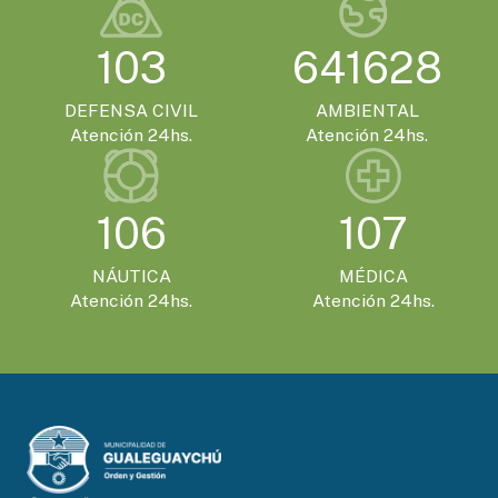
EVENTOS TURISTICOS
VIERNES 13 DE NOVIEMBRE - 14:00HS.
103
641628
Gualeguaychú confirmó que será la sede
de la Expo Moto 2026
DEFENSA CIVIL
AMBIENTAL
Atención 24hs.
Atención 24hs.
EVENTOS TURISTICOS
SÁBADO 21 DE NOVIEMBRE - 20:00HS.
El Encuentro Batuque celebra su 4ª edición
106
107
en Gualeguaychú
NÁUTICA
MÉDICA
Atención 24hs.
Atención 24hs.