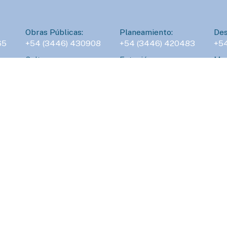
T
l
Obras Públicas:
Planeamiento:
Des
65
+54 (3446) 430908
+54 (3446) 420483
+5
Cultura:
Estación:
Man
45
+54 (3446) 531045
+54 (3446) 422227
+5
:
Inspección General:
Veterinaria:
Con
6
+54 (3446) 423399
+54 (3446) 332264
+5
L
a
r
u
103
641628
b
DEFENSA CIVIL
AMBIENTAL
S
Atención 24hs.
Atención 24hs.
d