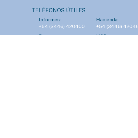
TELÉFONOS ÚTILES
Informes:
Hacienda:
+54 (3446) 420400
+54 (3446) 4204
Prensa:
HCD:
+54 (3446) 420430
+54 (3446) 4204
Obras Sanitarias:
Servicios Públicos
+54 (3446) 436647
+54 (3446) 42317
100
101
BOMBEROS
POLICÍA
Atención 24hs.
Atención 24hs.