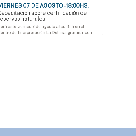
VIERNES 07 DE AGOSTO - 18:00HS.
Capacitación sobre certificación de
reservas naturales
erá este viernes 7 de agosto a las 18 h en el
entro de Interpretación La Delfina, gratuita, con
nscripción previa.
AGENDA
SÁBADO 08 DE AGOSTO - 12:00HS.
Modo Geek llega al Mercado Munilla
ábado 8 y domingo 9 de agosto, de 12 a 18 h, en el
ercado Munilla.
AGENDA
SÁBADO 08 DE AGOSTO - 15:00HS.
Manos que crean en el Mercado
Munilla