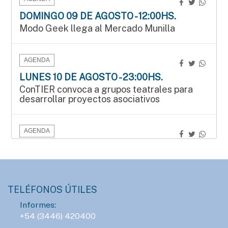
DOMINGO 09 DE AGOSTO - 12:00HS.
Modo Geek llega al Mercado Munilla
AGENDA
LUNES 10 DE AGOSTO - 23:00HS.
ConTIER convoca a grupos teatrales para
desarrollar proyectos asociativos
AGENDA
SÁBADO 15 DE AGOSTO - 15:00HS.
Manos que crean en el Mercado Munilla
TELÉFONOS ÚTILES
AGENDA
Informes:
SÁBADO 15 DE AGOSTO - 16:00HS.
+54 (3446) 420400
Gran Prix Chipote 2026 de ajedrez blitz