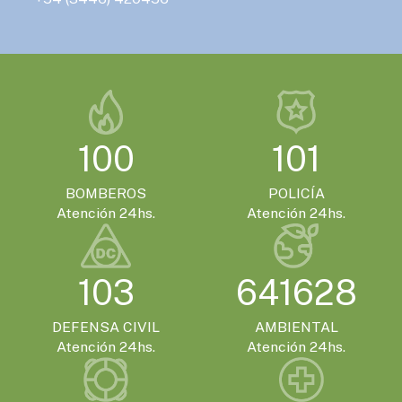
EVENTOS TURISTICOS
VIERNES 13 DE NOVIEMBRE - 14:00HS.
Gualeguaychú confirmó que será la sede
de la Expo Moto 2026
EVENTOS TURISTICOS
100
101
SÁBADO 21 DE NOVIEMBRE - 20:00HS.
El Encuentro Batuque celebra su 4ª edición
BOMBEROS
POLICÍA
en Gualeguaychú
Atención 24hs.
Atención 24hs.
103
641628
DEFENSA CIVIL
AMBIENTAL
Atención 24hs.
Atención 24hs.