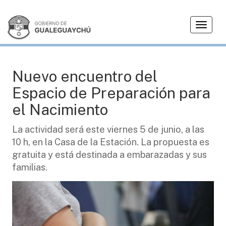
T
SALUD
o
g
g
l
Nuevo encuentro del
e
Espacio de Preparación para
n
a
el Nacimiento
v
i
La actividad será este viernes 5 de junio, a las
g
10 h, en la Casa de la Estación. La propuesta es
a
gratuita y está destinada a embarazadas y sus
t
familias.
i
o
n