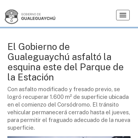
T
OBRAS
o
g
g
l
El Gobierno de
e
Gualeguaychú asfaltó la
n
a
esquina este del Parque de
v
la Estación
i
g
Con asfalto modificado y fresado previo, se
a
logró recuperar 1.600 m² de superficie ubicada
t
i
en el comienzo del Corsódromo. El tránsito
o
vehicular permanecerá cerrado hasta el jueves,
n
para permitir el fraguado adecuado de la nueva
superficie.