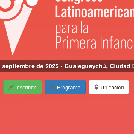
e septiembre de 2025 · Gualeguaychú, Ciudad
Inscribite
Programa
Ubicación