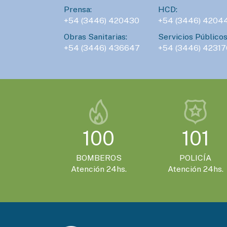
Prensa:
HCD:
+54 (3446) 420430
+54 (3446) 4204
Obras Sanitarias:
Servicios Públicos
+54 (3446) 436647
+54 (3446) 42317
100
101
BOMBEROS
POLICÍA
Atención 24hs.
Atención 24hs.