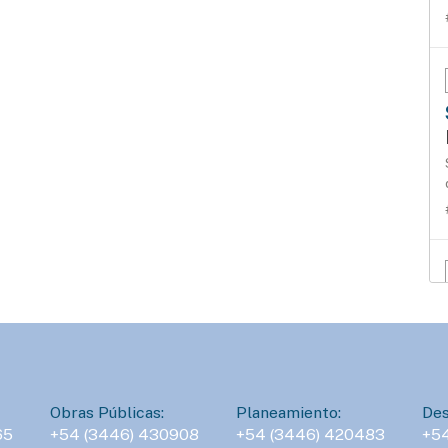
Obras Públicas:
Planeamiento:
Des
65
+54 (3446) 430908
+54 (3446) 420483
+5