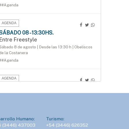
##Agenda
AGENDA
SÁBADO 08 - 13:30HS.
Entre Freestyle
Sábado 8 de agosto | Desde las 13:30 h | Obeliscos
de la Costanera
##Agenda
AGENDA
DOMINGO 09 - 09:30HS.
3.ª edición del Duatlón del Instituto
Bértora
Domingo 9 de agosto | 9:30 h | Costanera de
Gualeguaychú
arrollo Humano:
Turismo:
##Agenda
4 (3446) 437003
+54 (3446) 626352