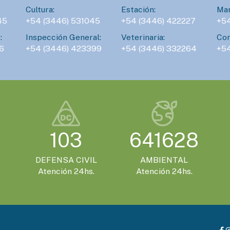
Cultura:
Estación:
Man
45
+54 (3446) 531045
+54 (3446) 422227
+5
:
Inspección General:
Veterinaria:
Con
6
+54 (3446) 423399
+54 (3446) 332264
+5
103
641628
DEFENSA CIVIL
AMBIENTAL
Atención 24hs.
Atención 24hs.