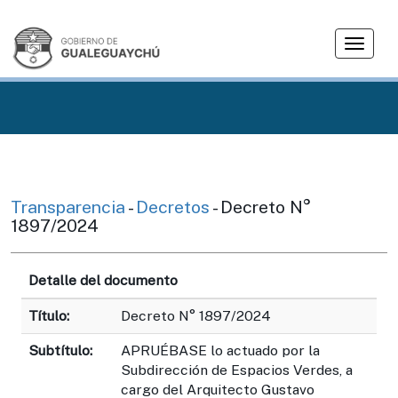
T
o
g
g
l
e
n
a
v
Transparencia
-
Decretos
- Decreto N°
i
1897/2024
g
a
Detalle del documento
t
i
Título:
Decreto N° 1897/2024
o
n
Subtítulo:
APRUÉBASE lo actuado por la
Subdirección de Espacios Verdes, a
cargo del Arquitecto Gustavo