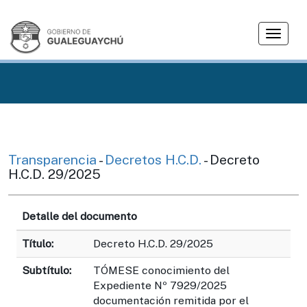
T
o
g
g
l
e
n
a
v
Transparencia
-
Decretos H.C.D.
- Decreto
i
H.C.D. 29/2025
g
a
Detalle del documento
t
i
Título:
Decreto H.C.D. 29/2025
o
n
Subtítulo:
TÓMESE conocimiento del
Expediente Nº 7929/2025
documentación remitida por el