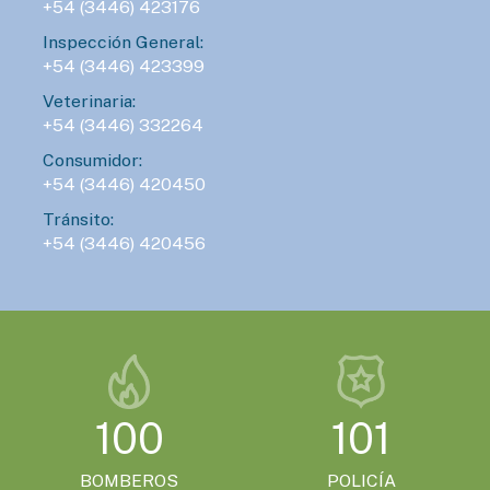
+54 (3446) 423176
Inspección General:
+54 (3446) 423399
Veterinaria:
+54 (3446) 332264
Consumidor:
+54 (3446) 420450
Tránsito:
+54 (3446) 420456
100
101
BOMBEROS
POLICÍA