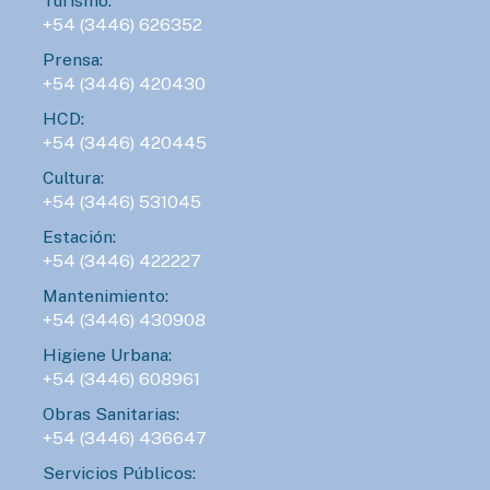
Turismo:
+54 (3446) 626352
Prensa:
+54 (3446) 420430
HCD:
+54 (3446) 420445
Cultura:
+54 (3446) 531045
Estación:
+54 (3446) 422227
Mantenimiento:
+54 (3446) 430908
Higiene Urbana:
+54 (3446) 608961
Obras Sanitarias:
+54 (3446) 436647
Servicios Públicos: