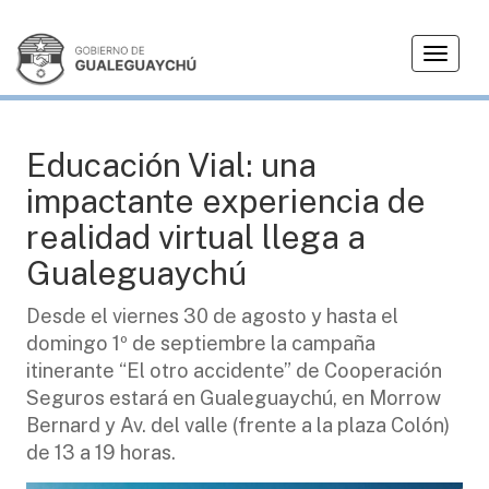
T
EDUCACIÓN
o
g
g
l
Educación Vial: una
e
impactante experiencia de
n
a
realidad virtual llega a
v
Gualeguaychú
i
g
Desde el viernes 30 de agosto y hasta el
a
domingo 1º de septiembre la campaña
t
i
itinerante “El otro accidente” de Cooperación
o
Seguros estará en Gualeguaychú, en Morrow
n
Bernard y Av. del valle (frente a la plaza Colón)
de 13 a 19 horas.