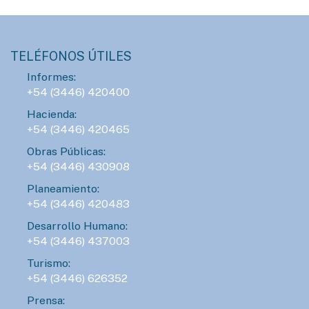
AGENDA
SÁBADO 08 DE AGOSTO - 15:00HS.
Manos que crean en el Mercado Munilla
TELÉFONOS ÚTILES
Informes:
AGENDA
+54 (3446) 420400
LUNES 10 DE AGOSTO - 23:00HS.
Hacienda:
ConTIER convoca a grupos teatrales para
+54 (3446) 420465
desarrollar proyectos asociativos
Obras Públicas:
+54 (3446) 430908
AGENDA
Planeamiento:
SÁBADO 15 DE AGOSTO - 16:00HS.
+54 (3446) 420483
Gran Prix Chipote 2026 de ajedrez blitz
Desarrollo Humano:
+54 (3446) 437003
Turismo:
AGENDA
+54 (3446) 626352
DOMINGO 16 DE AGOSTO - 18:00HS.
Prensa:
Ballet La Fronteriza de Gualeguaychú