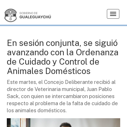
T
CIUDAD
o
g
g
l
En sesión conjunta, se siguió
e
avanzando con la Ordenanza
n
a
de Cuidado y Control de
v
Animales Domésticos
i
g
Este martes, el Concejo Deliberante recibió al
a
director de Veterinaria municipal, Juan Pablo
t
i
Sack, con quien se intercambiaron posiciones
o
respecto al problema de la falta de cuidado de
n
los animales domésticos.