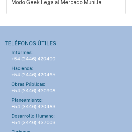
Modo Geek llega al Mercado Munilla
AGENDA
SÁBADO 08 DE AGOSTO - 15:00HS.
Manos que crean en el Mercado Munilla
TELÉFONOS ÚTILES
Informes:
AGENDA
+54 (3446) 420400
LUNES 10 DE AGOSTO - 23:00HS.
Hacienda:
ConTIER convoca a grupos teatrales para
+54 (3446) 420465
desarrollar proyectos asociativos
Obras Públicas:
+54 (3446) 430908
AGENDA
Planeamiento:
SÁBADO 15 DE AGOSTO - 16:00HS.
+54 (3446) 420483
Gran Prix Chipote 2026 de ajedrez blitz
Desarrollo Humano:
+54 (3446) 437003
Turismo: