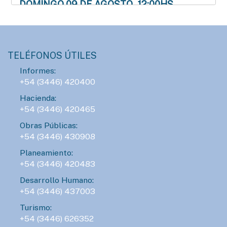
DOMINGO 09 DE AGOSTO - 12:00HS.
Modo Geek llega al Mercado Munilla
AGENDA
TELÉFONOS ÚTILES
LUNES 10 DE AGOSTO - 23:00HS.
Informes:
ConTIER convoca a grupos teatrales para
+54 (3446) 420400
desarrollar proyectos asociativos
Hacienda:
+54 (3446) 420465
AGENDA
Obras Públicas:
SÁBADO 15 DE AGOSTO - 16:00HS.
+54 (3446) 430908
Gran Prix Chipote 2026 de ajedrez blitz
Planeamiento:
+54 (3446) 420483
Desarrollo Humano:
AGENDA
+54 (3446) 437003
DOMINGO 16 DE AGOSTO - 14:00HS.
Turismo:
Fiesta del Día del Niño
+54 (3446) 626352