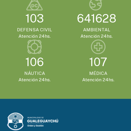
EVENTOS TURISTICOS
SÁBADO 21 DE NOVIEMBRE - 20:00HS.
103
641628
El Encuentro Batuque celebra su 4ª edición
en Gualeguaychú
DEFENSA CIVIL
AMBIENTAL
Atención 24hs.
Atención 24hs.
106
107
NÁUTICA
MÉDICA
Atención 24hs.
Atención 24hs.