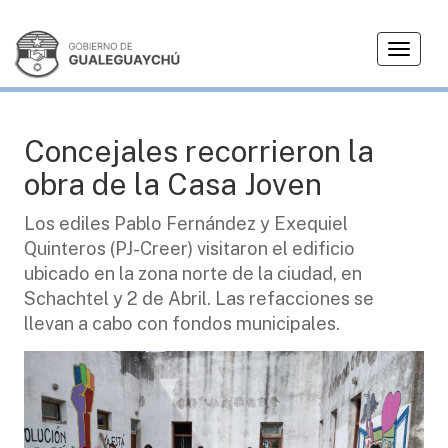
T
CIUDAD
o
g
g
l
Concejales recorrieron la
e
obra de la Casa Joven
n
a
Los ediles Pablo Fernández y Exequiel
v
Quinteros (PJ-Creer) visitaron el edificio
i
g
ubicado en la zona norte de la ciudad, en
a
Schachtel y 2 de Abril. Las refacciones se
t
llevan a cabo con fondos municipales.
i
o
n