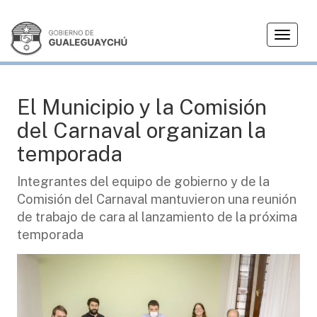
T
CIUDAD
o
g
g
l
El Municipio y la Comisión
e
del Carnaval organizan la
n
a
temporada
v
i
Integrantes del equipo de gobierno y de la
g
Comisión del Carnaval mantuvieron una reunión
a
de trabajo de cara al lanzamiento de la próxima
t
temporada
i
o
n