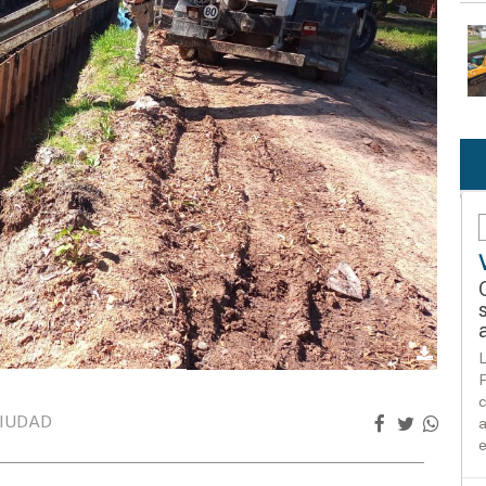
L
P
c
IUDAD
a
e