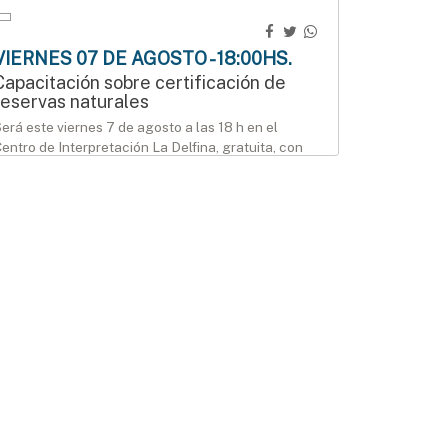
VIERNES 07 DE AGOSTO - 18:00HS.
Capacitación sobre certificación de
reservas naturales
erá este viernes 7 de agosto a las 18 h en el
entro de Interpretación La Delfina, gratuita, con
nscripción previa.
AGENDA
SÁBADO 08 DE AGOSTO - 12:00HS.
Modo Geek llega al Mercado Munilla
ábado 8 y domingo 9 de agosto, de 12 a 18 h, en el
ercado Munilla.
AGENDA
SÁBADO 08 DE AGOSTO - 15:00HS.