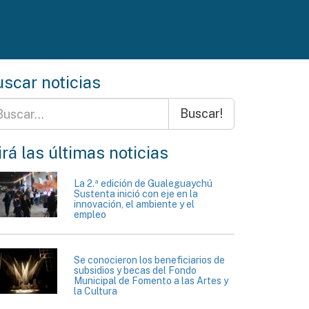
scar noticias
Buscar!
rá las últimas noticias
La 2.ª edición de Gualeguaychú
Sustenta inició con eje en la
innovación, el ambiente y el
empleo
Se conocieron los beneficiarios de
subsidios y becas del Fondo
Municipal de Fomento a las Artes y
la Cultura