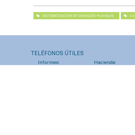
SISTEMATIZACIÓN DE DESAGÜES PLUVIALES
CO
TELÉFONOS ÚTILES
Informes:
Hacienda:
+54 (3446) 420400
+54 (3446) 4204
Prensa:
HCD:
+54 (3446) 420430
+54 (3446) 4204
Obras Sanitarias:
Servicios Públicos
+54 (3446) 436647
+54 (3446) 42317