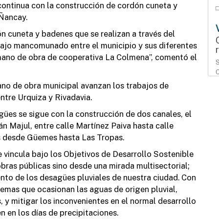
 continua con la construcción de cordón cuneta y
 Ñancay.
ón cuneta y badenes que se realizan a través del
bajo mancomunado entre el municipio y sus diferentes
 mano de obra de cooperativa La Colmena”, comentó el
S
C
i
no de obra municipal avanzan los trabajos de
ntre Urquiza y Rivadavia.
ües se sigue con la construcción de dos canales, el
án Majul, entre calle Martínez Paiva hasta calle
os desde Güemes hasta Las Tropas.
 vincula bajo los Objetivos de Desarrollo Sostenible
S
M
obras públicas sino desde una mirada multisectorial;
ento de los desagües pluviales de nuestra ciudad. Con
lemas que ocasionan las aguas de origen pluvial,
 y mitigar los inconvenientes en el normal desarrollo
n en los días de precipitaciones.