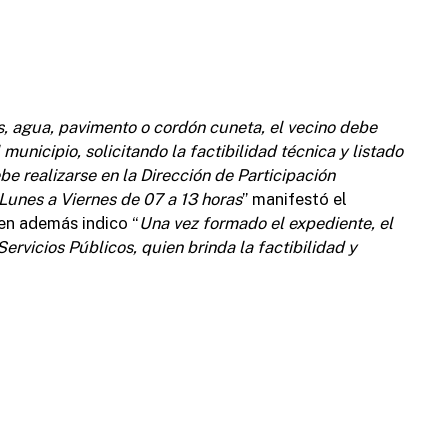
r
u
s, agua, pavimento o cordón cuneta, el vecino debe
unicipio, solicitando la factibilidad técnica y listado
b
be realizarse en la Dirección de Participación
S
Lunes a Viernes de 07 a 13 horas
” manifestó el
d
en además indico “
Una vez formado el expediente, el
ervicios Públicos, quien brinda la factibilidad y
D
P