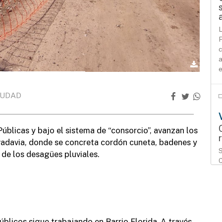
L
P
c
a
e
IUDAD
úblicas y bajo el sistema de “consorcio”, avanzan los
ivadavia, donde se concreta cordón cuneta, badenes y
S
de los desagües pluviales.
C
i
úblicos sigue trabajando en Barrio Florida. A través