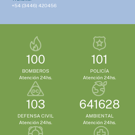
+54 (3446) 420456
EVENTOS TURISTICOS
SÁBADO 21 DE NOVIEMBRE - 20:00HS.
El Encuentro Batuque celebra su 4ª edición
en Gualeguaychú
100
101
BOMBEROS
POLICÍA
Atención 24hs.
Atención 24hs.
103
641628
DEFENSA CIVIL
AMBIENTAL
Atención 24hs.
Atención 24hs.