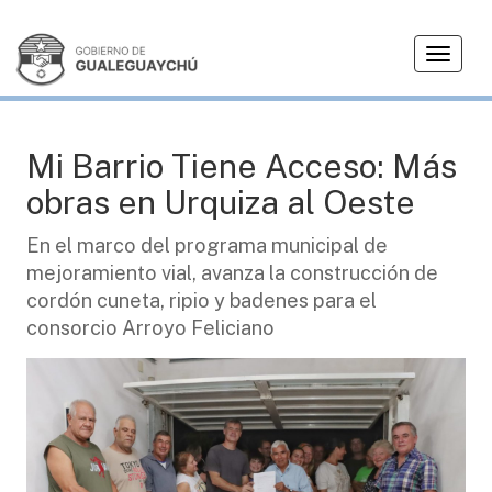
T
CIUDAD
o
g
g
l
Mi Barrio Tiene Acceso: Más
e
obras en Urquiza al Oeste
n
a
En el marco del programa municipal de
v
mejoramiento vial, avanza la construcción de
i
g
cordón cuneta, ripio y badenes para el
a
consorcio Arroyo Feliciano
t
i
o
n