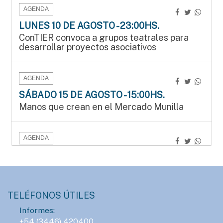
AGENDA
LUNES 10 DE AGOSTO - 23:00HS.
ConTIER convoca a grupos teatrales para
desarrollar proyectos asociativos
AGENDA
SÁBADO 15 DE AGOSTO - 15:00HS.
Manos que crean en el Mercado Munilla
AGENDA
SÁBADO 15 DE AGOSTO - 16:00HS.
Gran Prix Chipote 2026 de ajedrez blitz
TELÉFONOS ÚTILES
AGENDA
Informes:
DOMINGO 16 DE AGOSTO - 14:00HS.
+54 (3446) 420400