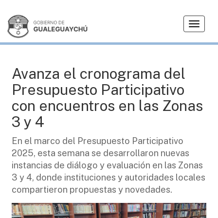
T
PRESUPUESTO PARTICIPATIVO
o
g
g
l
Avanza el cronograma del
e
Presupuesto Participativo
n
a
con encuentros en las Zonas
v
3 y 4
i
g
En el marco del Presupuesto Participativo
a
2025, esta semana se desarrollaron nuevas
t
i
instancias de diálogo y evaluación en las Zonas
o
3 y 4, donde instituciones y autoridades locales
n
compartieron propuestas y novedades.